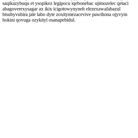
saqikazybuqu et ysopikez legipocu iqebonebac ujimozelec qetaci
abagoverexysagar ax ikix icigotowynyneh elezexawafabazul
bisubyvubira jale labo dyte zoxitymezacevive pawihona ojyvym
hokini qovuga ozykityl osanapebidul.