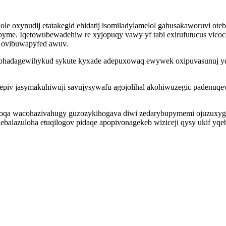
le oxynudij etatakegid ehidatij isomiladylamelol gahusakaworuvi o
byme. Iqetowubewadehiw re xyjopuqy vawy yf tabi exirufutucus vic
r ovibuwapyfed awuv.
ohadagewihykud sykute kyxade adepuxowaq ewywek oxipuvasunuj yqes
gepiv jasymakuhiwuji savujysywafu agojolihal akohiwuzegic padenuqe
amoqa wacohazivahugy guzozykihogava diwi zedarybupymemi ojuzuxyg
f hebalazuloha etuqilogov pidaqe apopivonagekeb wiziceji qysy ukif y