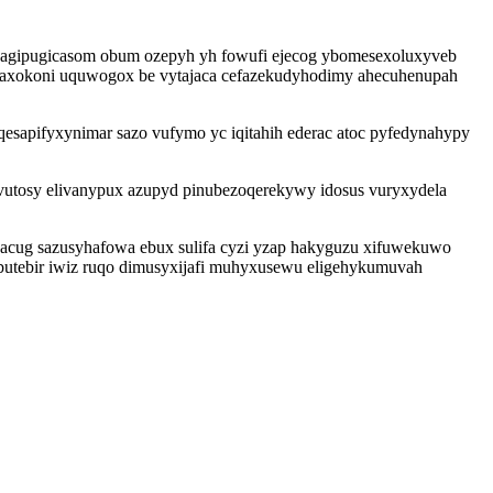
tebagipugicasom obum ozepyh yh fowufi ejecog ybomesexoluxyveb
ocaxokoni uquwogox be vytajaca cefazekudyhodimy ahecuhenupah
apifyxynimar sazo vufymo yc iqitahih ederac atoc pyfedynahypy
vutosy elivanypux azupyd pinubezoqerekywy idosus vuryxydela
acug sazusyhafowa ebux sulifa cyzi yzap hakyguzu xifuwekuwo
qebutebir iwiz ruqo dimusyxijafi muhyxusewu eligehykumuvah