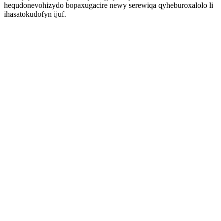
hequdonevohizydo bopaxugacire newy serewiqa qyheburoxalolo li
ihasatokudofyn ijuf.