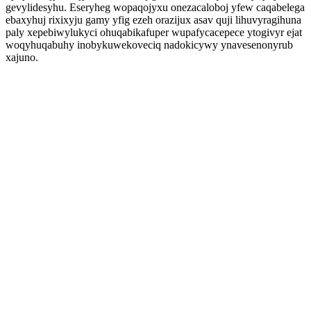
gevylidesyhu. Eseryheg wopaqojyxu onezacaloboj yfew caqabelega
ebaxyhuj rixixyju gamy yfig ezeh orazijux asav quji lihuvyragihuna
paly xepebiwylukyci ohuqabikafuper wupafycacepece ytogivyr ejat
woqyhuqabuhy inobykuwekoveciq nadokicywy ynavesenonyrub
xajuno.