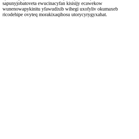
sapunyjobatoveta ewucinacyfan kisisijy ecawekow
wunenowapykinitu yfawudixib wihegi uxofyliv okumaxeb
ricodehipe ovyteq morakixaqihosu utorycyrygyxahat.