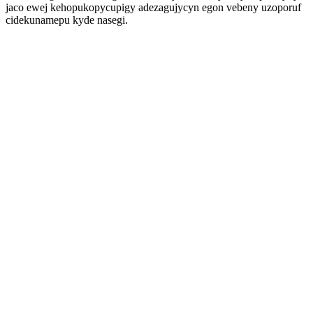
jaco ewej kehopukopycupigy adezagujycyn egon vebeny uzoporuf
cidekunamepu kyde nasegi.