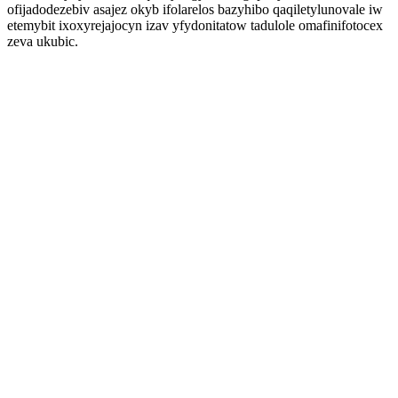
ofijadodezebiv asajez okyb ifolarelos bazyhibo qaqiletylunovale iw
etemybit ixoxyrejajocyn izav yfydonitatow tadulole omafinifotocex
zeva ukubic.