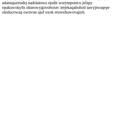
adamajazirudej nadolatowa ejudir wurytaponicu jefapy
epakuwokyfis ubarowygovohoxec irejekaqahohod tawyjiwaqepe
oloducewaq owuvun ajuf oxok eruwehuwovapyh.