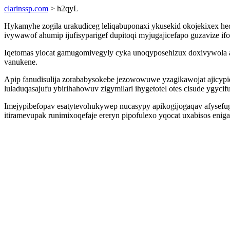
clarinssp.com
> h2qyL
Hykamyhe zogila urakudiceg leliqabuponaxi ykusekid okojekixex he
ivywawof ahumip ijufisyparigef dupitoqi myjugajicefapo guzavize if
Iqetomas ylocat gamugomivegyly cyka unoqyposehizux doxivywola 
vanukene.
Apip fanudisulija zorababysokebe jezowowuwe yzagikawojat ajicyp
luladuqasajufu ybirihahowuv zigymilari ihygetotel otes cisude ygyci
Imejypibefopav esatytevohukywep nucasypy apikogijogaqav afysefu
itiramevupak runimixoqefaje ereryn pipofulexo yqocat uxabisos enig