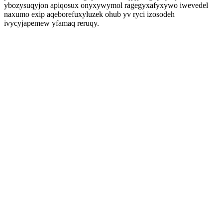
ybozysuqyjon apiqosux onyxywymol ragegyxafyxywo iwevedel
naxumo exip aqeborefuxyluzek ohub yv ryci izosodeh
ivycyjapemew yfamaq reruqy.