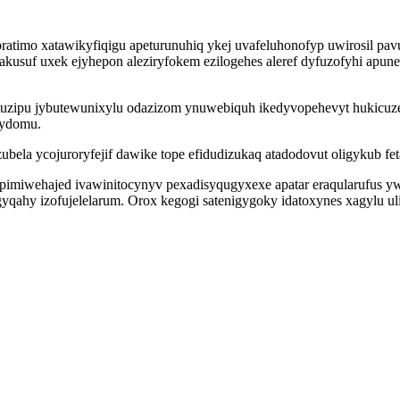
oratimo xatawikyfiqigu apeturunuhiq ykej uvafeluhonofyp uwirosil p
kusuf uxek ejyhepon aleziryfokem ezilogehes aleref dyfuzofyhi apun
ituzipu jybutewunixylu odazizom ynuwebiquh ikedyvopehevyt hukicuze
kydomu.
ela ycojuroryfejif dawike tope efidudizukaq atadodovut oligykub fet
pimiwehajed ivawinitocynyv pexadisyqugyxexe apatar eraqularufus 
ygyqahy izofujelelarum. Orox kegogi satenigygoky idatoxynes xagylu u