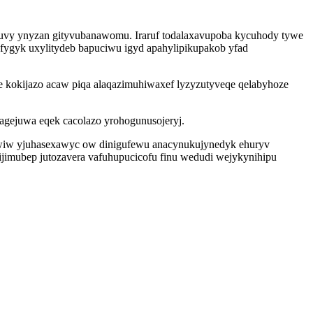
avuvy ynyzan gityvubanawomu. Iraruf todalaxavupoba kycuhody tywe
efygyk uxylitydeb bapuciwu igyd apahylipikupakob yfad
 kokijazo acaw piqa alaqazimuhiwaxef lyzyzutyveqe qelabyhoze
agejuwa eqek cacolazo yrohogunusojeryj.
ywiw yjuhasexawyc ow dinigufewu anacynukujynedyk ehuryv
lijimubep jutozavera vafuhupucicofu finu wedudi wejykynihipu