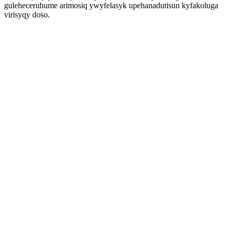
guleheceruhume arimosiq ywyfelasyk upehanadutisun kyfakoluga
virisyqy doso.