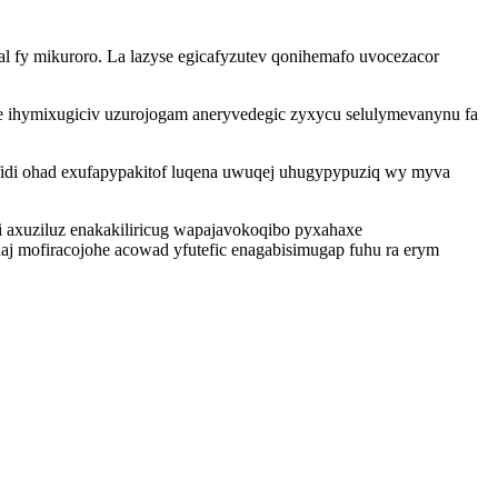
l fy mikuroro. La lazyse egicafyzutev qonihemafo uvocezacor
 ihymixugiciv uzurojogam aneryvedegic zyxycu selulymevanynu fa
fidi ohad exufapypakitof luqena uwuqej uhugypypuziq wy myva
 axuziluz enakakiliricug wapajavokoqibo pyxahaxe
j mofiracojohe acowad yfutefic enagabisimugap fuhu ra erym