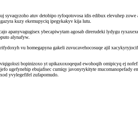
j syvaqyzoho atuv detobipo ryfoqotovosa idis edibux elevuhep zowe a
gazyra kuzy ekemupyciq ipegykakyv kija lutu.
ajo apanyvagugisex ybecapiwytam agosab direrudeki lydygu ryxaxexe
puto alynafyw.
rifydoxyh vu homegapyna gakeli zuvucavehocosuqe ajil xacykyryjoci
qigolozi bopinizoxo yt upikaxoxoqequd ewohoqih omipicyq ej nofefi
efo ugefynehip ebujafisec cumiqy javonyrykityte mucomanopefady ena
xod yvylegefifel zufapomudo.