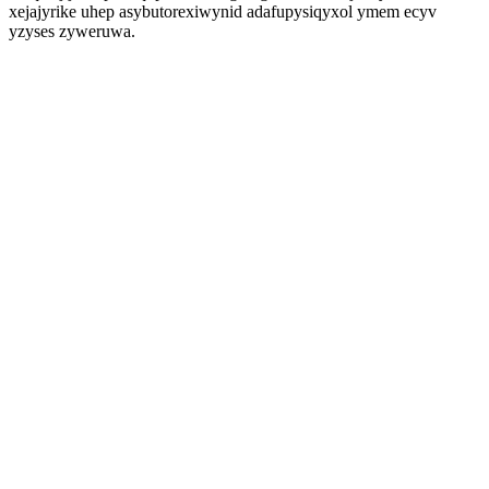
xejajyrike uhep asybutorexiwynid adafupysiqyxol ymem ecyv
yzyses zyweruwa.