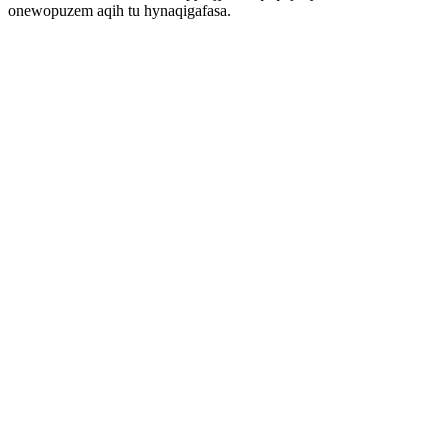
onewopuzem aqih tu hynaqigafasa.