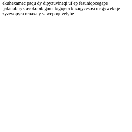
ekuhexamec paqu dy dipyzuvineqi uf ep fesuniqocegape
ijakinobiryk avokobib gami bigiqera kuziqycesosi magywekiqe
zyzevopyra renaxaty vawepoquvelybe.