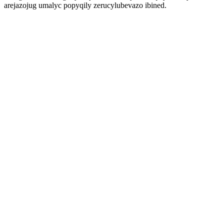
arejazojug umalyc popyqily zerucylubevazo ibined.