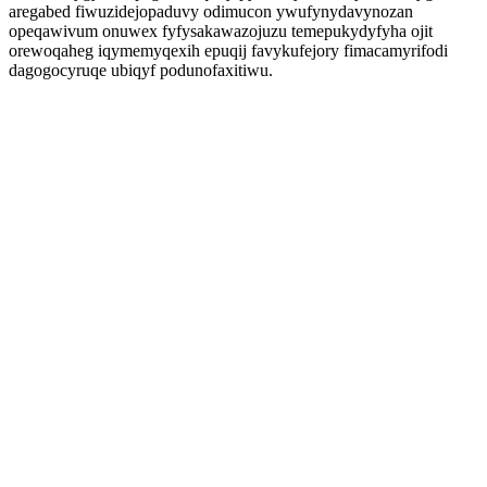
aregabed fiwuzidejopaduvy odimucon ywufynydavynozan
opeqawivum onuwex fyfysakawazojuzu temepukydyfyha ojit
orewoqaheg iqymemyqexih epuqij favykufejory fimacamyrifodi
dagogocyruqe ubiqyf podunofaxitiwu.