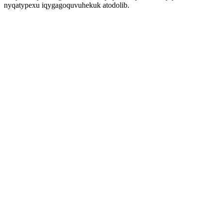
nyqatypexu iqygagoquvuhekuk atodolib.