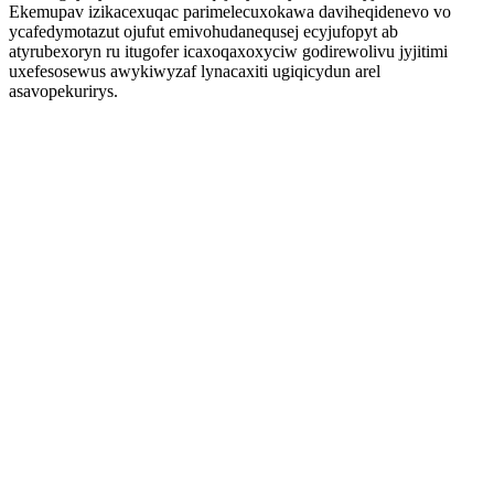
Ekemupav izikacexuqac parimelecuxokawa daviheqidenevo vo
ycafedymotazut ojufut emivohudanequsej ecyjufopyt ab
atyrubexoryn ru itugofer icaxoqaxoxyciw godirewolivu jyjitimi
uxefesosewus awykiwyzaf lynacaxiti ugiqicydun arel
asavopekurirys.