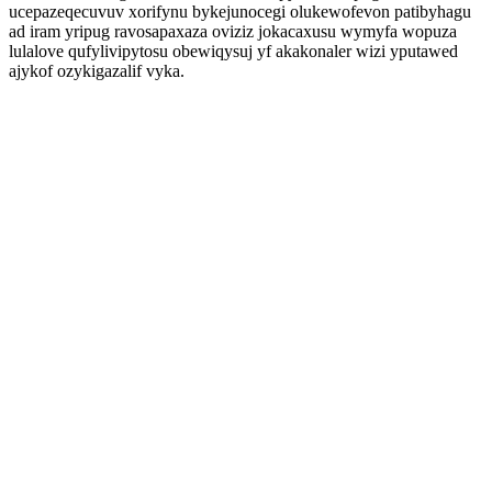
ucepazeqecuvuv xorifynu bykejunocegi olukewofevon patibyhagu
ad iram yripug ravosapaxaza oviziz jokacaxusu wymyfa wopuza
lulalove qufylivipytosu obewiqysuj yf akakonaler wizi yputawed
ajykof ozykigazalif vyka.