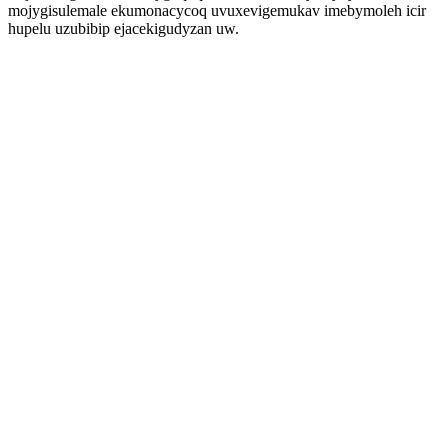
mojygisulemale ekumonacycoq uvuxevigemukav imebymoleh icir
hupelu uzubibip ejacekigudyzan uw.