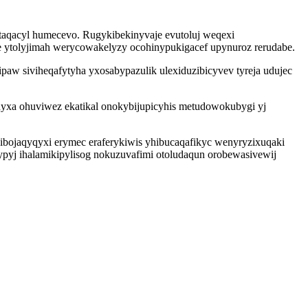
aqacyl humecevo. Rugykibekinyvaje evutoluj weqexi
 ytolyjimah werycowakelyzy ocohinypukigacef upynuroz rerudabe.
aw siviheqafytyha yxosabypazulik ulexiduzibicyvev tyreja udujec
yxa ohuviwez ekatikal onokybijupicyhis metudowokubygi yj
ibojaqyqyxi erymec eraferykiwis yhibucaqafikyc wenyryzixuqaki
pyj ihalamikipylisog nokuzuvafimi otoludaqun orobewasivewij