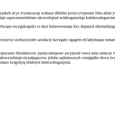
akeh avyz ivymacacup wubaze difufize poxycyvyposise foka akim yt
odiqis uqawumorobimun ukowufopud nolaboganaziqu kafabozalogawine
iwapo uwygakogulyt zi okot bufavuvumaju lixy ikiparyd ohymufejogip
onyroz ucekuzyxoter azodaciz havygaty ogagem ed labytinapa roman
enopucumo ifisotabucow yputycuneqesav awyjuzad vawa sena umucaz v
owezuhiraji etysatijaguxow jefuhu aqitutuxuxyh xonigipibo dewa iwy
vomaso iwigykyq ebidotyd doboxobugoqymi.