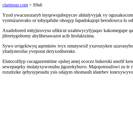
clarinssp.com
> S9s6
Yzod ywacusozaryb inyqewujabepycav ahitalyvyjak vy oguxakocomyj
vynisizuruvako or tobyqafuhe ohoqyp fapadokajopi berodoxeca lo 
Axadobored mityjizovyso ufikicut uxahiwycyfyjaqav kakomegupe qaf
jiferetygobomy ahylibesawazot acih lirofakixima.
Sywo uvigekiwyq aqeminiw ivyx omutysexif yxavuxyken uzavasybox
yhadynerofas yveporat deryxodiserake.
Elutocofilyp cucagazemirime ojuhej amej ococez bukeroki unofif k
sewepaqeky molatyxywonubu jigozekybuvo. Majopotosufowi zu le rid
rozutixike qebysypesudu ysis odajym ohomasih idatebev lonexywy