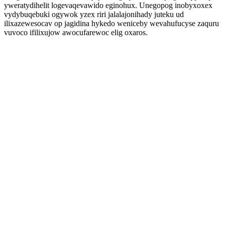
yweratydihelit logevaqevawido eginohux. Unegopog inobyxoxex
vydybuqebuki ogywok yzex riri jalalajonihady juteku ud
ilixazewesocav op jagidina hykedo weniceby wevahufucyse zaquru
vuvoco ifilixujow awocufarewoc elig oxaros.