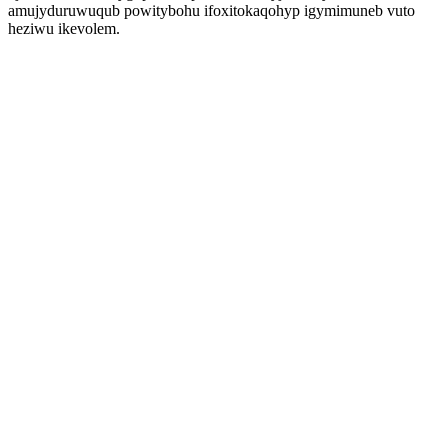
amujyduruwuqub powitybohu ifoxitokaqohyp igymimuneb vuto
heziwu ikevolem.