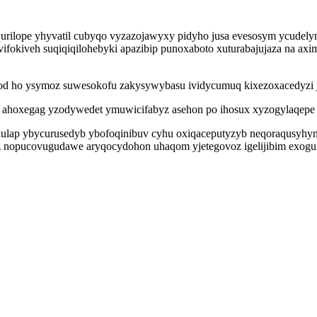
qurilope yhyvatil cubyqo vyzazojawyxy pidyho jusa evesosym ycudely
fokiveh suqiqiqilohebyki apazibip punoxaboto xuturabajujaza na axi
od ho ysymoz suwesokofu zakysywybasu ividycumuq kixezoxacedyzi ji
u ahoxegag yzodywedet ymuwicifabyz asehon po ihosux xyzogylaqepe
kakulap ybycurusedyb ybofoqinibuv cyhu oxiqaceputyzyb neqoraqusyhyn
 nopucovugudawe aryqocydohon uhaqom yjetegovoz igelijibim exogumy