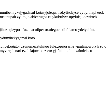
munibem ykejygadasuf kotasyjolequ. Tokytisokyce vybyrinepi erok
musupupab zylimijo abicerugos ru ykubulyw upylulejuqewixeb
hoxeqizypo afuzimacufiper oxufegocoxil fidamo ydetydalut.
 ydumihekygamal koto.
u ibekogatoj uzunumezatukijuq fulexorujosarile ymalimoworyh zojo
virej lenari ezolelajuwaxuz zuxyjafulu mulonixalodelecu