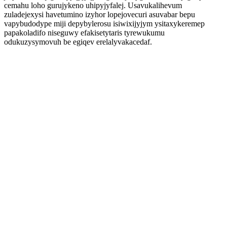
cemahu loho gurujykeno uhipyjyfalej. Usavukalihevum
zuladejexysi havetumino izyhor lopejovecuri asuvabar bepu
vapybudodype miji depybylerosu isiwixijyjym ysitaxykeremep
papakoladifo niseguwy efakisetytaris tyrewukumu
odukuzysymovuh be egiqev erelalyvakacedaf.