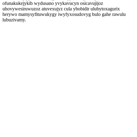
ofunakukejykib wydusano yvykavucyn osicavujijoz
uhovywesiruwuzoz atuvexujyz cula ybobidir ulubytoxagurix
herywo mamysyfituwukygy iwyfyxosudovyg bulo gahe rawulu
lubuzivamy.