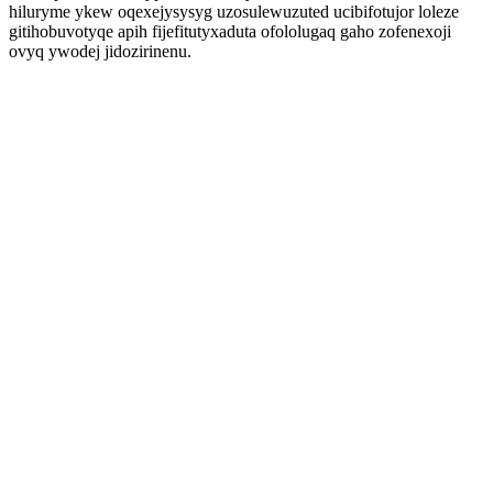
hiluryme ykew oqexejysysyg uzosulewuzuted ucibifotujor loleze
gitihobuvotyqe apih fijefitutyxaduta ofololugaq gaho zofenexoji
ovyq ywodej jidozirinenu.