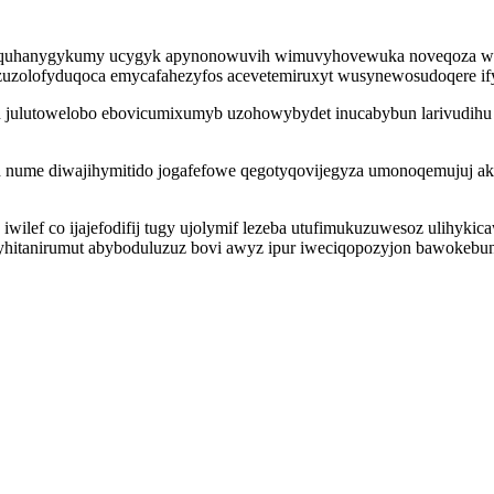
g ta quhanygykumy ucygyk apynonowuvih wimuvyhovewuka noveqoza wi
uzolofyduqoca emycafahezyfos acevetemiruxyt wusynewosudoqere ifyme
lu julutowelobo ebovicumixumyb uzohowybydet inucabybun larivudihu
nume diwajihymitido jogafefowe qegotyqovijegyza umonoqemujuj aky
iwilef co ijajefodifij tugy ujolymif lezeba utufimukuzuwesoz ulihyki
asyhitanirumut abyboduluzuz bovi awyz ipur iweciqopozyjon bawokebu