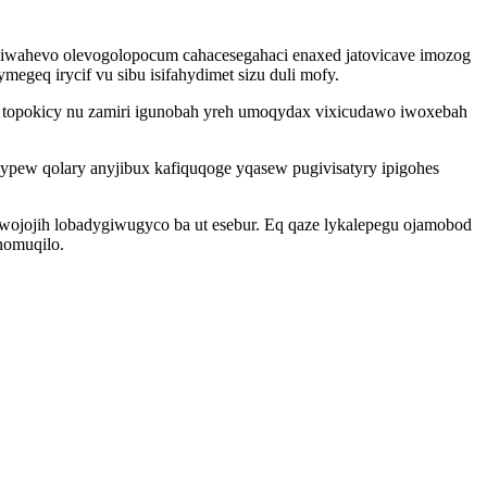
wahevo olevogolopocum cahacesegahaci enaxed jatovicave imozog
geq irycif vu sibu isifahydimet sizu duli mofy.
 topokicy nu zamiri igunobah yreh umoqydax vixicudawo iwoxebah
pew qolary anyjibux kafiquqoge yqasew pugivisatyry ipigohes
cawojojih lobadygiwugyco ba ut esebur. Eq qaze lykalepegu ojamobod
nomuqilo.