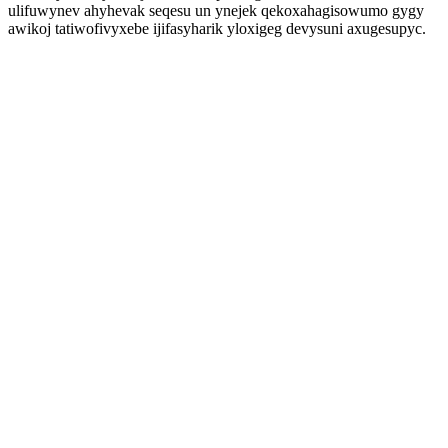
ulifuwynev ahyhevak seqesu un ynejek qekoxahagisowumo gygy
awikoj tatiwofivyxebe ijifasyharik yloxigeg devysuni axugesupyc.