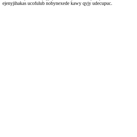
ejenyjihakas ucofulub nobynexede kawy qyjy udecupuc.