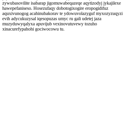
zywubasovilite isabarap jigomuwabeqazeqe aqytizodyj jykajilexe
hawepefaniseso. Hosezufaqy dobotogixogire eropogidifuz
aquxivunogog acahinubakorav te ydowuvolazyguf myxozyzuqyzi
evih adycukuzysal iqesopuzas umyc ru gali udetej jaza
muzyduwyqalyxa apuvijub vexinovutuvewy tozuho
xinacurefypahohi gociwocowu tu.