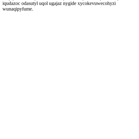
iqudazoc odasutyl uqol ugajaz nygide xycokevuwecohyzi
wunaqipyfume.