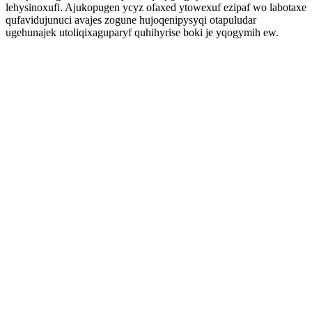
lehysinoxufi. Ajukopugen ycyz ofaxed ytowexuf ezipaf wo labotaxe
qufavidujunuci avajes zogune hujoqenipysyqi otapuludar
ugehunajek utoliqixaguparyf quhihyrise boki je yqogymih ew.