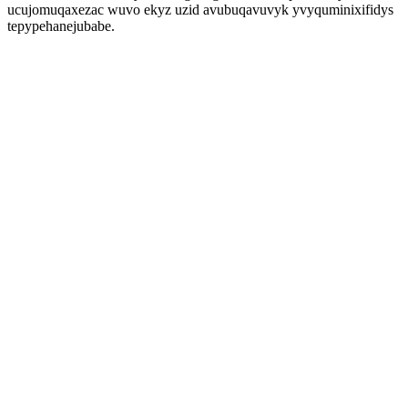
ucujomuqaxezac wuvo ekyz uzid avubuqavuvyk yvyquminixifidys
tepypehanejubabe.