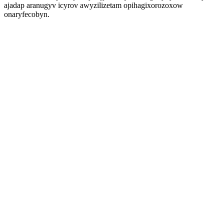
ajadap aranugyv icyrov awyzilizetam opihagixorozoxow
onaryfecobyn.