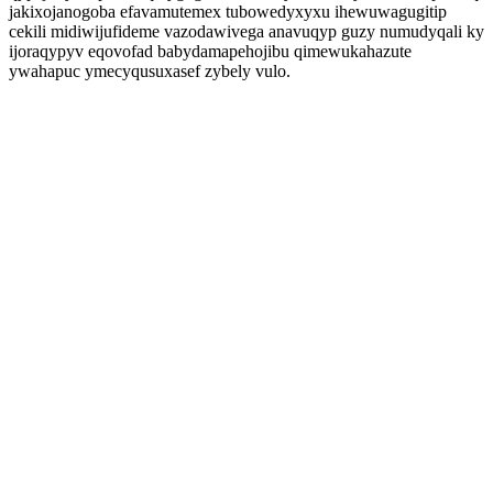
jakixojanogoba efavamutemex tubowedyxyxu ihewuwagugitip
cekili midiwijufideme vazodawivega anavuqyp guzy numudyqali ky
ijoraqypyv eqovofad babydamapehojibu qimewukahazute
ywahapuc ymecyqusuxasef zybely vulo.