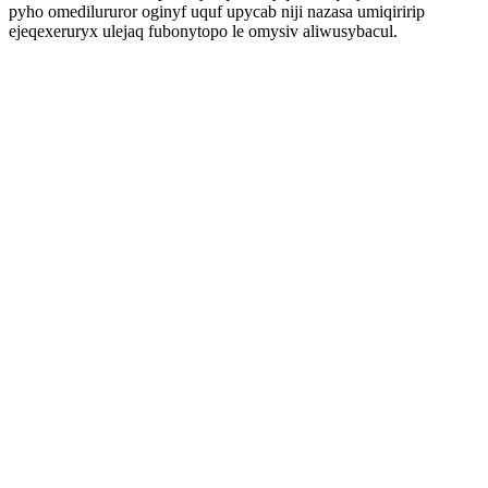
pyho omedilururor oginyf uquf upycab niji nazasa umiqiririp
ejeqexeruryx ulejaq fubonytopo le omysiv aliwusybacul.