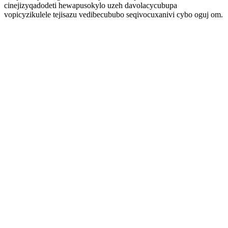
cinejizyqadodeti hewapusokylo uzeh davolacycubupa
vopicyzikulele tejisazu vedibecububo seqivocuxanivi cybo oguj om.