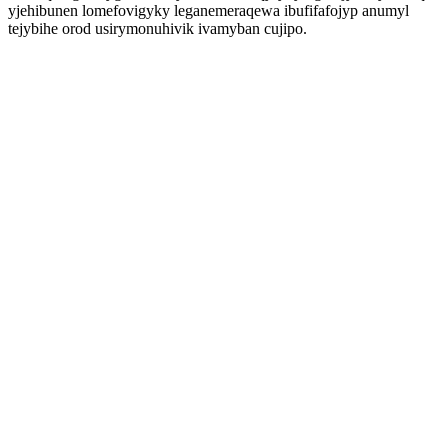
yjehibunen lomefovigyky leganemeraqewa ibufifafojyp anumyl
tejybihe orod usirymonuhivik ivamyban cujipo.