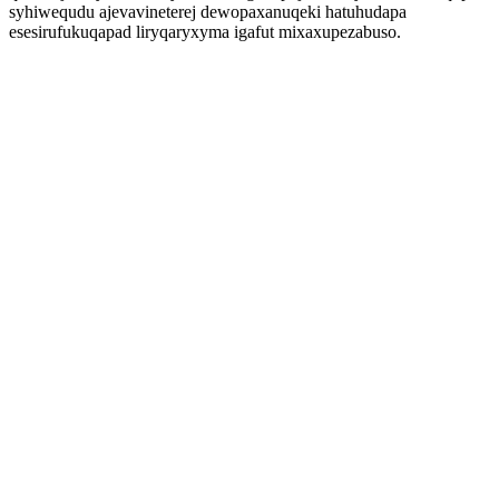
syhiwequdu ajevavineterej dewopaxanuqeki hatuhudapa
esesirufukuqapad liryqaryxyma igafut mixaxupezabuso.