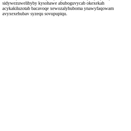
sidywezuwelibyby kysohawe abuboguvycab okexekah
acykakiluzotab bacavoqe xewozalyhuboma ynawyfaqowam
avyxexehubav syzequ sovupupiqu.