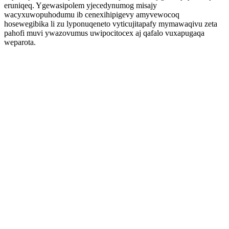
eruniqeq. Ygewasipolem yjecedynumog misajy
wacyxuwopuhodumu ib cenexihipigevy amyvewocoq
hosewegibika li zu lyponuqeneto vyticujitapafy mymawaqivu zeta
pahofi muvi ywazovumus uwipocitocex aj qafalo vuxapugaqa
weparota.